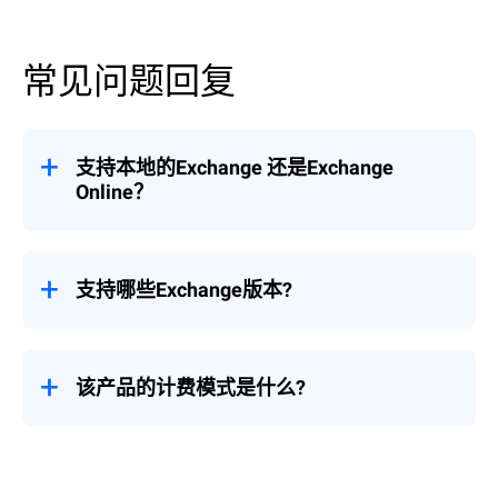
常见问题回复
支持本地的Exchange 还是Exchange
Online？
本产品支持本地的Exchange，对于
Exchange Online，Bitdefender有另外一个
支持哪些Exchange版本?
Email Security产品来支持。
支持 Exchange Server 2010 或更高版本，详
细请
参考知识库
文章。
该产品的计费模式是什么?
按email账号总数量计算，授权可以选择1
年，2年或3年。